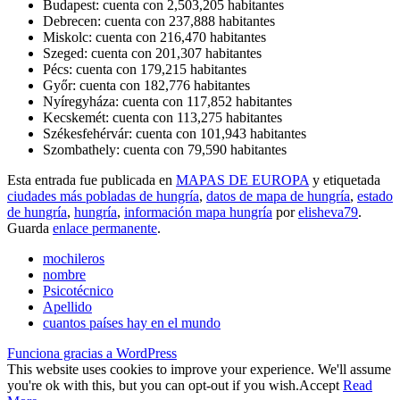
Budapest: cuenta con 2,503,205 habitantes
Debrecen: cuenta con 237,888 habitantes
Miskolc: cuenta con 216,470 habitantes
Szeged: cuenta con 201,307 habitantes
Pécs: cuenta con 179,215 habitantes
Győr: cuenta con 182,776 habitantes
Nyíregyháza: cuenta con 117,852 habitantes
Kecskemét: cuenta con 113,275 habitantes
Székesfehérvár: cuenta con 101,943 habitantes
Szombathely: cuenta con 79,590 habitantes
Esta entrada fue publicada en
MAPAS DE EUROPA
y etiquetada
ciudades más pobladas de hungría
,
datos de mapa de hungría
,
estado
de hungría
,
hungría
,
información mapa hungría
por
elisheva79
.
Guarda
enlace permanente
.
mochileros
nombre
Psicotécnico
Apellido
cuantos países hay en el mundo
Funciona gracias a WordPress
This website uses cookies to improve your experience. We'll assume
you're ok with this, but you can opt-out if you wish.
Accept
Read