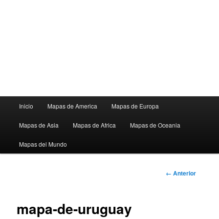
Menú
Inicio
Mapas de America
Mapas de Europa
principal
Mapas de Asia
Mapas de Africa
Mapas de Oceania
Mapas del Mundo
Navegador
← Anterior
de
imágenes
mapa-de-uruguay