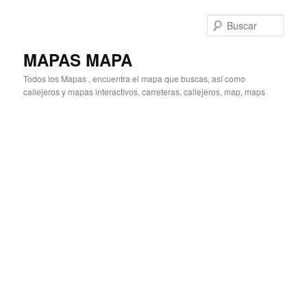
Ir
al
Busc
contenido
principal
MAPAS MAPA
Todos los Mapas , encuentra el mapa que buscas, así como
callejeros y mapas interactivos, carreteras, callejeros, map, maps