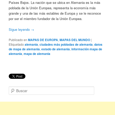
Países Bajos. La nación que se ubica en Alemania es la más
poblada de la Unión Europea, representa la economía más
grande y una de las más estables de Europa y se le reconoce
por ser el miembro fundador de la Unión Europea.
Sigue leyendo
→
Publicado en
MAPAS DE EUROPA
,
MAPAS DEL MUNDO
|
Etiquetado
alemania
,
ciudades más pobladas de alemania
,
datos
de mapa de alemania
,
estado de alemania
,
información mapa de
alemania
,
mapa de alemania
B
u
s
c
a
r