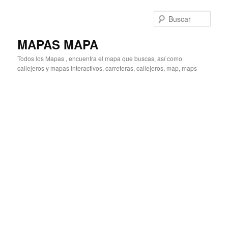
Ir
Ir
al
al
Busc
contenido
contenido
principal
secundario
MAPAS MAPA
Todos los Mapas , encuentra el mapa que buscas, así como
callejeros y mapas interactivos, carreteras, callejeros, map, maps