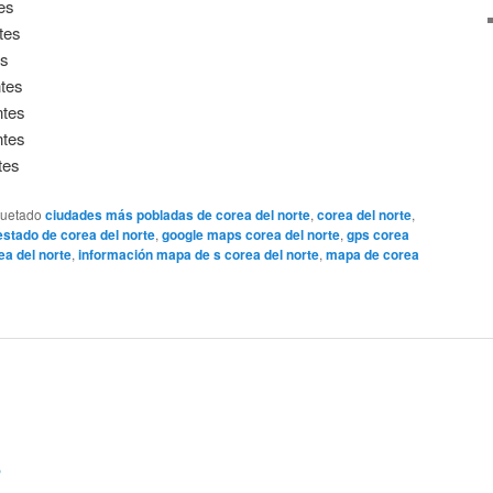
es
tes
es
tes
ntes
ntes
tes
quetado
ciudades más pobladas de corea del norte
,
corea del norte
,
estado de corea del norte
,
google maps corea del norte
,
gps corea
a del norte
,
información mapa de s corea del norte
,
mapa de corea
o