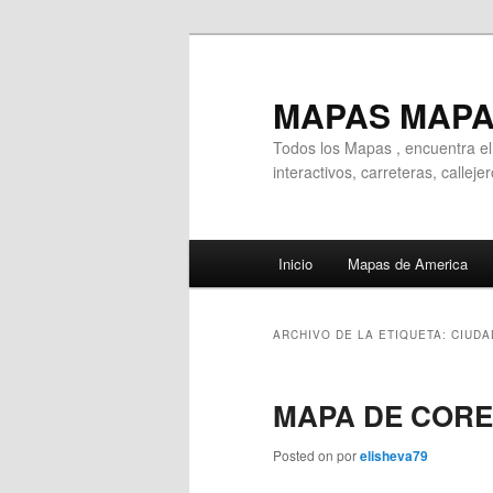
Ir
Ir
al
al
contenido
contenido
MAPAS MAP
principal
secundario
Todos los Mapas , encuentra e
interactivos, carreteras, callej
Menú
Inicio
Mapas de America
principal
ARCHIVO DE LA ETIQUETA:
CIUDA
MAPA DE CORE
Posted on
por
elisheva79