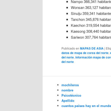
Nampo 366,341 habitant
Wonsan 363,127 habitan
Sinuiju 359,341 habitant
Tanchon 345,876 habitan
Kaechon 319,554 habita
Kaesong 308,440 habita
Sariwon 307,764 habitan
Publicado en
MAPAS DE ASIA
|
Eti
datos de mapa de corea del norte
,
del norte
,
información mapa de core
del norte
mochileros
nombre
Psicotécnico
Apellido
cuantos países hay en el mund