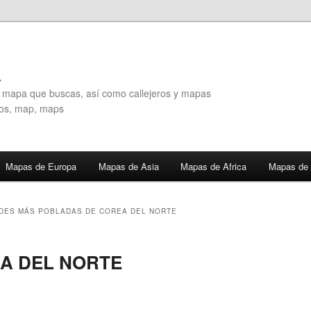
A
l mapa que buscas, así como callejeros y mapas
eros, map, maps
Mapas de Europa
Mapas de Asia
Mapas de Africa
Mapas de 
DES MÁS POBLADAS DE COREA DEL NORTE
A DEL NORTE