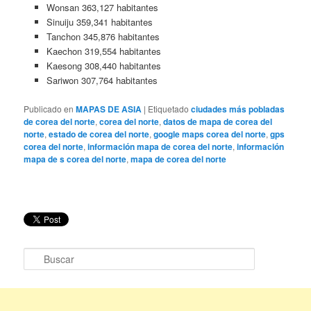
Wonsan 363,127 habitantes
Sinuiju 359,341 habitantes
Tanchon 345,876 habitantes
Kaechon 319,554 habitantes
Kaesong 308,440 habitantes
Sariwon 307,764 habitantes
Publicado en
MAPAS DE ASIA
|
Etiquetado
ciudades más pobladas
de corea del norte
,
corea del norte
,
datos de mapa de corea del
norte
,
estado de corea del norte
,
google maps corea del norte
,
gps
corea del norte
,
información mapa de corea del norte
,
información
mapa de s corea del norte
,
mapa de corea del norte
B
u
s
c
a