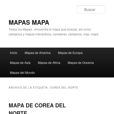
Ir
Ir
al
al
Busc
contenido
contenido
principal
secundario
MAPAS MAPA
Todos los Mapas , encuentra el mapa que buscas, así como
callejeros y mapas interactivos, carreteras, callejeros, map, maps
Menú
Inicio
Mapas de America
Mapas de Europa
principal
Mapas de Asia
Mapas de Africa
Mapas de Oceania
Mapas del Mundo
ARCHIVO DE LA ETIQUETA:
COREA DEL NORTE
MAPA DE COREA DEL
NORTE