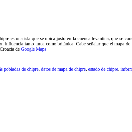
ipre es una isla que se ubica justo en la cuenca levantina, que se co
 influencia tanto turca como británica. Cabe señalar que el mapa de Ch
a Croacia de
Google Maps
s pobladas de chipre
,
datos de mapa de chipre
,
estado de chipre
,
infor