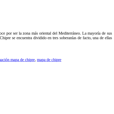
noce por ser la zona más oriental del Mediterráneo. La mayoría de sus
ipre se encuentra dividido en tres soberanías de facto, una de ellas
mación mapa de chipre
,
mapa de chipre