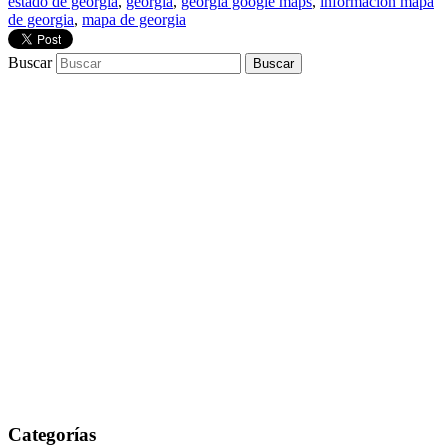
estado de georgia
,
georgia
,
georgia google maps
,
información mapa
de georgia
,
mapa de georgia
Buscar
Categorías