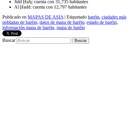
Jidd Ḩafş: cuenta con 31,735 habitantes
Al Ḩadd: cuenta con 12,797 habitantes
Publicado en
MAPAS DE ASIA
|
Etiquetado
baréin
,
ciudades más
pobladas de baréin
,
datos de mapa de baréin
,
estado de baréin
,
información mapa de baréin
,
mapa de baréin
Buscar