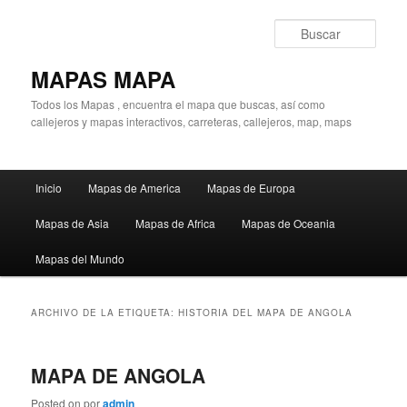
Ir
Ir
al
al
Busc
contenido
contenido
principal
secundario
MAPAS MAPA
Todos los Mapas , encuentra el mapa que buscas, así como
callejeros y mapas interactivos, carreteras, callejeros, map, maps
Menú
Inicio
Mapas de America
Mapas de Europa
principal
Mapas de Asia
Mapas de Africa
Mapas de Oceania
Mapas del Mundo
ARCHIVO DE LA ETIQUETA:
HISTORIA DEL MAPA DE ANGOLA
MAPA DE ANGOLA
Posted on
por
admin