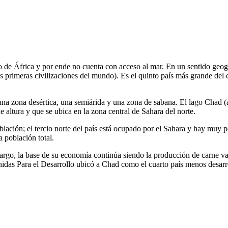
 de África y por ende no cuenta con acceso al mar. En un sentido geogr
las primeras civilizaciones del mundo). Es el quinto país más grande del
 una zona desértica, una semiárida y una zona de sabana. El lago Chad (a
 altura y que se ubica en la zona central de Sahara del norte.
ación; el tercio norte del país está ocupado por el Sahara y hay muy p
a población total.
mbargo, la base de su economía continúa siendo la producción de carne v
idas Para el Desarrollo ubicó a Chad como el cuarto país menos desarr