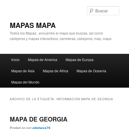
Ir
Ir
al
al
Busc
contenido
contenido
principal
secundario
MAPAS MAPA
Todos los Mapas , encuentra el mapa que buscas, así como
callejeros y mapas interactivos, carreteras, callejeros, map, maps
Menú
Inicio
Mapas de America
Mapas de Europa
principal
Mapas de Asia
Mapas de Africa
Mapas de Oceania
Mapas del Mundo
ARCHIVO DE LA ETIQUETA:
INFORMACIÓN MAPA DE GEORGIA
MAPA DE GEORGIA
Posted on
por
elisheva79