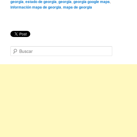
georgia
,
estado de georgia
,
georgia
,
georgia google maps
,
información mapa de georgia
,
mapa de georgia
B
u
s
c
a
r