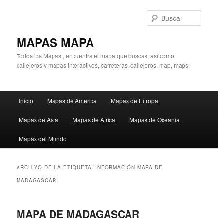
Ir
Ir
al
al
Busc
contenido
contenido
principal
secundario
MAPAS MAPA
Todos los Mapas , encuentra el mapa que buscas, así como
callejeros y mapas interactivos, carreteras, callejeros, map, maps
Menú
Inicio
Mapas de America
Mapas de Europa
principal
Mapas de Asia
Mapas de Africa
Mapas de Oceania
Mapas del Mundo
ARCHIVO DE LA ETIQUETA:
INFORMACIÓN MAPA DE
MADAGASCAR
MAPA DE MADAGASCAR