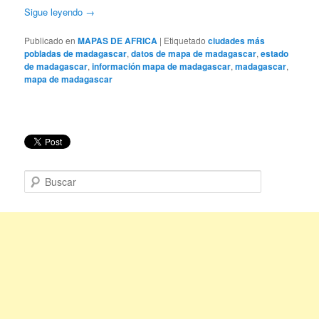
Sigue leyendo
→
Publicado en
MAPAS DE AFRICA
|
Etiquetado
ciudades más
pobladas de madagascar
,
datos de mapa de madagascar
,
estado
de madagascar
,
información mapa de madagascar
,
madagascar
,
mapa de madagascar
B
u
s
c
a
r