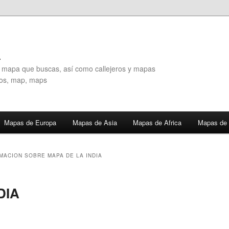
A
l mapa que buscas, así como callejeros y mapas
eros, map, maps
Mapas de Europa
Mapas de Asia
Mapas de Africa
Mapas de 
MACION SOBRE MAPA DE LA INDIA
DIA