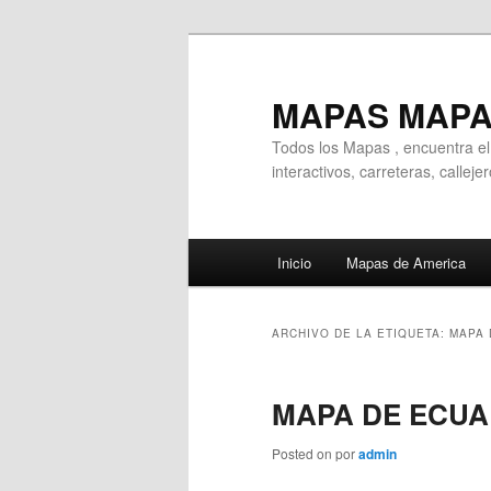
Ir
Ir
al
al
contenido
contenido
MAPAS MAP
principal
secundario
Todos los Mapas , encuentra e
interactivos, carreteras, callej
Menú
Inicio
Mapas de America
principal
ARCHIVO DE LA ETIQUETA:
MAPA 
MAPA DE ECU
Posted on
por
admin