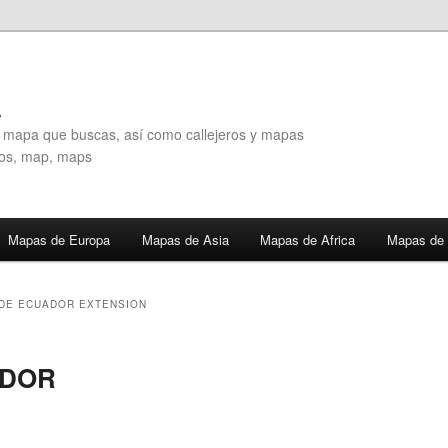
A
l mapa que buscas, así como callejeros y mapas
eros, map, maps
Mapas de Europa
Mapas de Asia
Mapas de Africa
Mapas de 
DE ECUADOR EXTENSION
ADOR