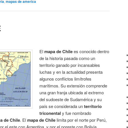
ria
,
mapas de america
E
El
mapa de Chile
es conocido dentro
de la historia pasada como un
territorio ganado por incansables
luchas y en la actualidad presenta
algunos conflictos limítrofes
marítimos. Su extensión comprende
una gran franja ubicada al extremo
del sudoeste de Sudamérica y su
país se considerada un
territorio
triconental
y fue nombrado
a de Chile
. El
mapa de Chile
limita por el norte por Perú,
or el este con Argentina, y por el noreste con Bolivia.