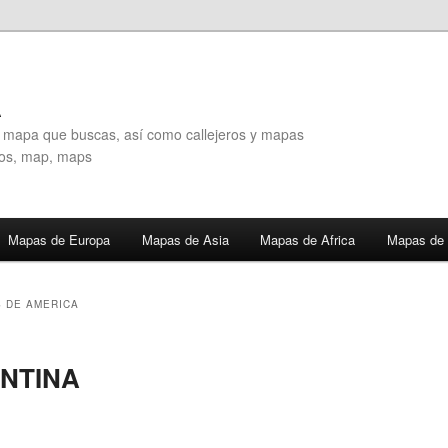
A
l mapa que buscas, así como callejeros y mapas
eros, map, maps
Mapas de Europa
Mapas de Asia
Mapas de Africa
Mapas de 
 DE AMERICA
NTINA