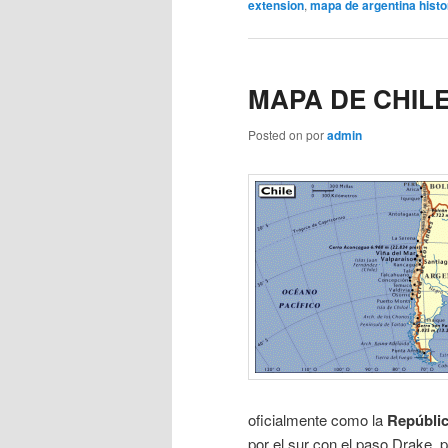
extension
,
mapa de argentina histo
MAPA DE CHIL
Posted on
por
admin
oficialmente como la
Repúblic
por el sur con el paso Drake, p