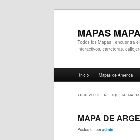
Ir
Ir
al
al
contenido
contenido
MAPAS MAP
principal
secundario
Todos los Mapas , encuentra e
interactivos, carreteras, callej
Menú
Inicio
Mapas de America
principal
ARCHIVO DE LA ETIQUETA:
MAPAS
MAPA DE ARGE
Posted on
por
admin