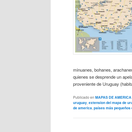
minuanes, bohanes, arachanes 
quienes se desprende un apela
proveniente de Uruguay (habita
Publicado en
MAPAS DE AMERICA
uruguay
,
extension del mapa de u
de america
,
países más pequeños 