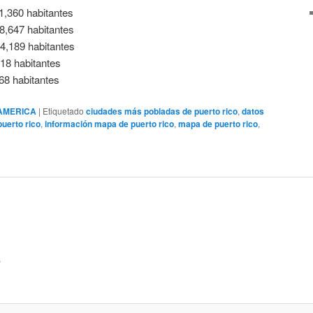
,360 habitantes
,647 habitantes
 54,189 habitantes
18 habitantes
68 habitantes
AMERICA
|
Etiquetado
ciudades más pobladas de puerto rico
,
datos
puerto rico
,
información mapa de puerto rico
,
mapa de puerto rico
,
o