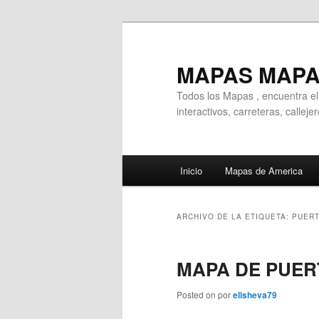
Ir
Ir
al
al
contenido
contenido
MAPAS MAP
principal
secundario
Todos los Mapas , encuentra e
interactivos, carreteras, callej
Menú
Inicio
Mapas de America
principal
ARCHIVO DE LA ETIQUETA:
PUERT
MAPA DE PUER
Posted on
por
elisheva79