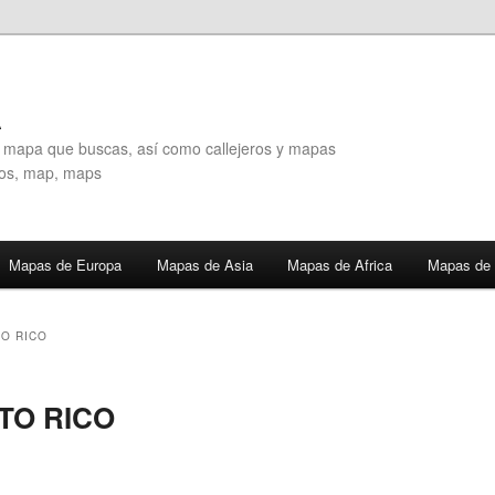
A
l mapa que buscas, así como callejeros y mapas
eros, map, maps
Mapas de Europa
Mapas de Asia
Mapas de Africa
Mapas de 
O RICO
TO RICO