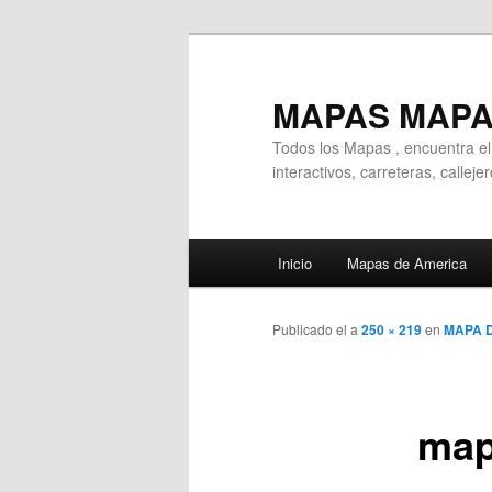
Ir
al
contenido
MAPAS MAP
principal
Todos los Mapas , encuentra e
interactivos, carreteras, callej
Menú
Inicio
Mapas de America
principal
Publicado el
a
250 × 219
en
MAPA 
map