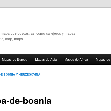
A
l mapa que buscas, así como callejeros y mapas
eros, map, maps
Mapas de Europa
Mapas de Asia
Mapas de Africa
Mapas de 
DE BOSNIA Y HERZEGOVINA
a-de-bosnia