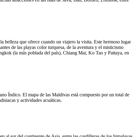
la belleza que ofrece cuando un viajero la visita. Este hermoso lugar
ntes de las playas color turquesa, de la aventura y el misticismo
Bangkok (la más poblada del país), Chiang Mai, Ko Tao y Pattaya, en
éano Índico. El mapa de las Maldivas está compuesto por un total de
disiacas y actividades acuáticas.
al sur del continente de Asia, entre las cordilleras de los himalayas.