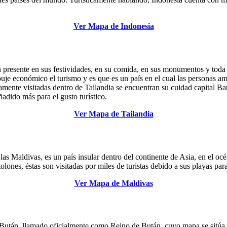
Ver Mapa de Indonesia
un presente en sus festividades, en su comida, en sus monumentos y toda 
uje económico el turismo y es que es un país en el cual las personas ama
duamente visitadas dentro de Tailandia se encuentran su cuidad capital 
ñadido más para el gusto turístico.
Ver Mapa de Tailandia
s Maldivas, es un país insular dentro del continente de Asia, en el oc
olones, éstas son visitadas por miles de turistas debido a sus playas para
Ver Mapa de Maldivas
Bután, llamado oficialmente como Reino de Bután, cuyo mapa se sitúa en 