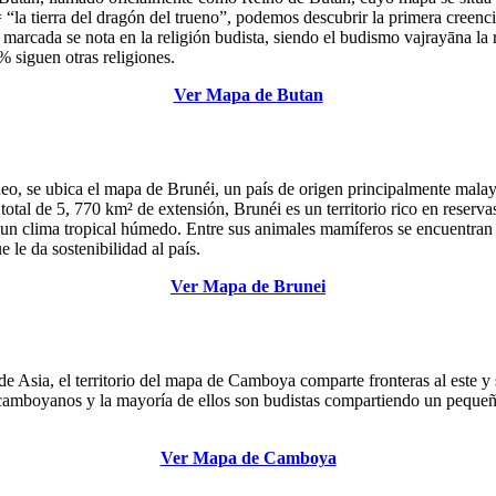
“la tierra del dragón del trueno”, podemos descubrir la primera creenc
 marcada se nota en la religión budista, siendo el budismo vajrayāna l
% siguen otras religiones.
Ver Mapa de Butan
orneo, se ubica el mapa de Brunéi, un país de origen principalmente m
l de 5, 770 km² de extensión, Brunéi es un territorio rico en reservas
un clima tropical húmedo. Entre sus animales mamíferos se encuentran e
 le da sostenibilidad al país.
Ver Mapa de Brunei
e Asia, el territorio del mapa de Camboya comparte fronteras al este y 
 camboyanos y la mayoría de ellos son budistas compartiendo un pequeño
Ver Mapa de Camboya