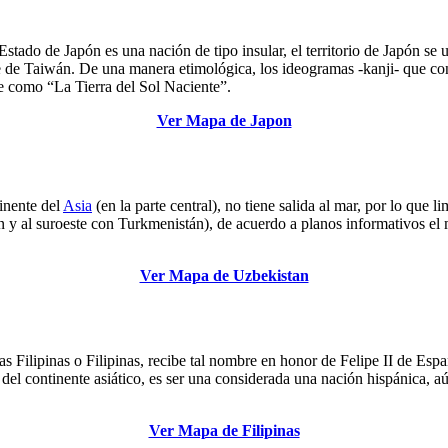
ado de Japón es una nación de tipo insular, el territorio de Japón se ub
te de Taiwán. De una manera etimológica, los ideogramas -kanji- que con
ce como “La Tierra del Sol Naciente”.
Ver Mapa de Japon
inente del
Asia
(en la parte central), no tiene salida al mar, por lo que 
tán y al suroeste con Turkmenistán), de acuerdo a planos informativos e
Ver Mapa de Uzbekistan
las Filipinas o Filipinas, recibe tal nombre en honor de Felipe II de E
os del continente asiático, es ser una considerada una nación hispánica,
Ver Mapa de Filipinas