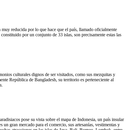
n muy reducida por lo que hace que el país, llamado oficialmente
onstituido por un conjunto de 33 islas, son precisamente estas las
monios culturales dignos de ser visitados, como sus mezquitas y
te República de Bangladesh, su territorio es perteneciente al
a.
paradisiacos pose su vista sobre el mapa de Indonesia, un país insular
es un gran mercado para el comercio, sus artesanías, vestimentas y
uchas atracciones en las islas de Java, Bali, Borneo, Lombok, entre