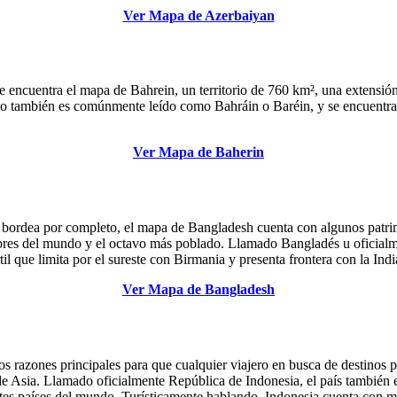
Ver Mapa de Azerbaiyan
se encuentra el mapa de Bahrein, un territorio de 760 km², una extensió
io también es comúnmente leído como Bahráin o Baréin, y se encuentra c
Ver Mapa de Baherin
lo bordea por completo, el mapa de Bangladesh cuenta con algunos patri
res del mundo y el octavo más poblado. Llamado Bangladés u oficialmen
 que limita por el sureste con Birmania y presenta frontera con la Indi
Ver Mapa de Bangladesh
dos razones principales para que cualquier viajero en busca de destinos 
 de Asia. Llamado oficialmente República de Indonesia, el país también 
ntes países del mundo. Turísticamente hablando, Indonesia cuenta con m