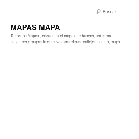
Ir
al
Busc
contenido
principal
MAPAS MAPA
Todos los Mapas , encuentra el mapa que buscas, así como
callejeros y mapas interactivos, carreteras, callejeros, map, maps