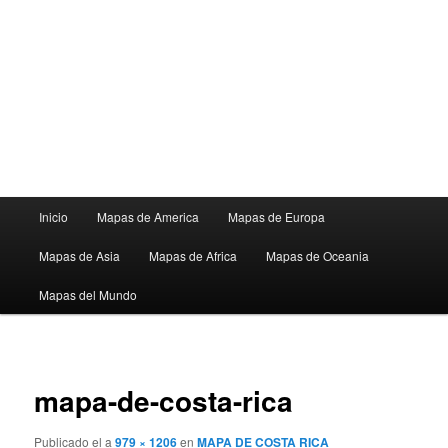
Menú
Inicio
Mapas de America
Mapas de Europa
principal
Mapas de Asia
Mapas de Africa
Mapas de Oceania
Mapas del Mundo
Navega
de
mapa-de-costa-rica
imágen
Publicado el
a
979 × 1206
en
MAPA DE COSTA RICA