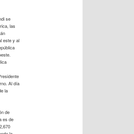
ndi se
rica, las
tán
 este y al
epública
oeste.
lica
Presidente
no. Al día
e la
ón de
ma es de
 2,670
onde la