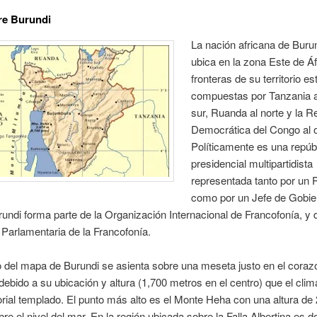
re Burundi
La nación africana de Buru
ubica en la zona Este de Áf
fronteras de su territorio es
compuestas por Tanzania al
sur, Ruanda al norte y la R
Democrática del Congo al 
Políticamente es una repúb
presidencial multipartidista
representada tanto por un 
como por un Jefe de Gobier
undi forma parte de la Organización Internacional de Francofonía, y d
Parlamentaria de la Francofonía.
rio del mapa de Burundi se asienta sobre una meseta justo en el coraz
 debido a su ubicación y altura (1,700 metros en el centro) que el cli
orial templado. El punto más alto es el Monte Heha con una altura de
re el nivel del mar. En la región ubicada sobre la Falla Albertina es d