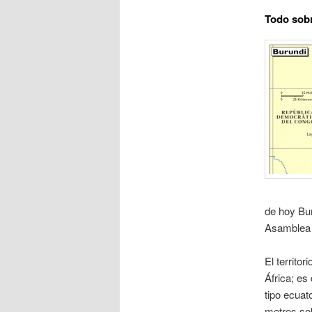
Todo sob
de hoy Bur
Asamblea 
El territo
África; es
tipo ecuat
metros sob