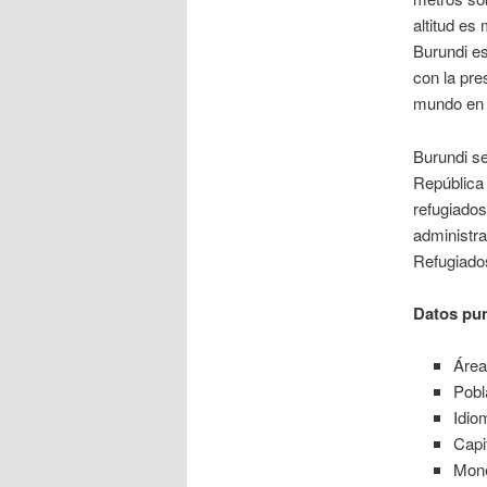
altitud es
Burundi es
con la pre
mundo en 
Burundi se
República
refugiado
administra
Refugiado
Datos pun
Área
Pobl
Idio
Capi
Mone