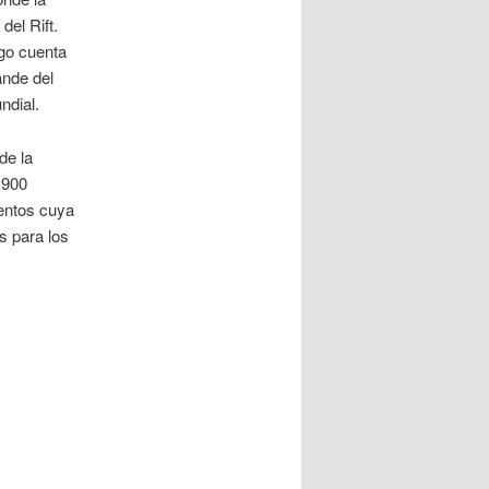
del Rift.
rgo cuenta
ande del
ndial.
de la
,900
entos cuya
s para los