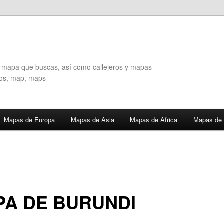
A
l mapa que buscas, así como callejeros y mapas
eros, map, maps
Mapas de Europa
Mapas de Asia
Mapas de Africa
Mapas de 
A DE BURUNDI