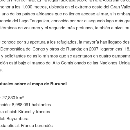
 menor a los 1,000 metros, ubicada en el extremo oeste del Gran Valle 
 uno de los países africanos que no tienen acceso al mar, sin emba
sencia del Lago Tanganica, conocido por ser el segundo lago más gr
términos de volumen y el segundo más profundo, también a nivel mu
 conoce por su apertura a los refugiados, la mayoría han llegado des
 Democrática del Congo y otros de Ruanda; en 2007 llegaron casi 18
s y solicitantes de asilo mismos que se asentaron en cuatro campam
ción está bajo el mando del Alto Comisionado de las Naciones Unida
s.
tuales sobre el mapa de Burundi
: 27,830 km²
ación: 8,988,091 habitantes
ma oficial: Kirundi y francés
tal: Buyumbura
da oficial: Franco burundés