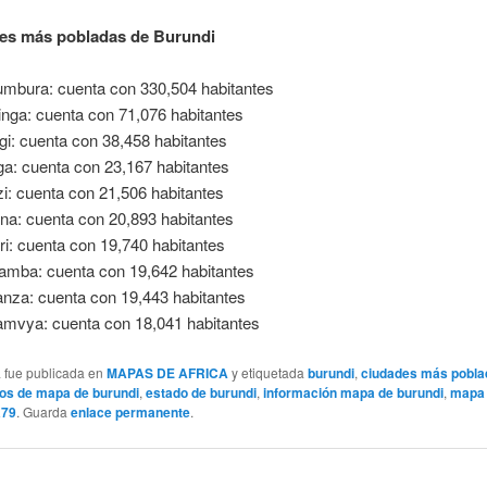
des más pobladas de Burundi
mbura: cuenta con 330,504 habitantes
nga: cuenta con 71,076 habitantes
gi: cuenta con 38,458 habitantes
ga: cuenta con 23,167 habitantes
i: cuenta con 21,506 habitantes
na: cuenta con 20,893 habitantes
ri: cuenta con 19,740 habitantes
mba: cuenta con 19,642 habitantes
nza: cuenta con 19,443 habitantes
mvya: cuenta con 18,041 habitantes
a fue publicada en
MAPAS DE AFRICA
y etiquetada
burundi
,
ciudades más pobla
os de mapa de burundi
,
estado de burundi
,
información mapa de burundi
,
mapa 
a79
. Guarda
enlace permanente
.