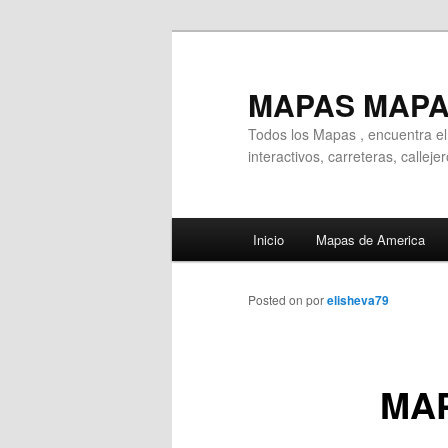
Ir
al
contenido
MAPAS MAP
principal
Todos los Mapas , encuentra e
interactivos, carreteras, callej
Menú
Inicio
Mapas de America
principal
Posted on
por
elisheva79
MAP