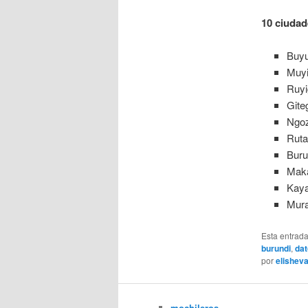
10 ciuda
Buyu
Muyi
Ruyi
Gite
Ngoz
Ruta
Buru
Maka
Kaya
Mura
Esta entrad
burundi
,
dat
por
elishev
mochileros