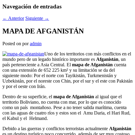
Navegación de entradas
←
Anterior
Siguiente
→
MAPA DE AFGANISTÁN
Posted on
por
admin
Uno de los territorios con más conflictos en el
mundo pero de un legado histórico importante es
Afganistán
, un
país perteneciente a Asia Central. El
mapa de Afganistán
cuenta
con una extensión de 652 225 km² y su limitación se da del
siguiente modo: Por el norte con Tayikistán, Turkmenistán y
Uzbekistán, por el noreste con Chin, por el sur y el este con Pakistán
y por el oeste con Irán.
Dentro de su superficie, el
mapa de Afganistán
al igual que el
territorio Boliviano, no cuenta con mar, por lo que es conocido
como un país montañoso. Pese a no tener salida marítima, cuenta
con las aguas de cuatro ríos y estos son el Amu Daria, el Hari Rud,
el Kabul y el Helmand.
Debido a las guerras y conflictos terroristas actualmente
Afganistán
es un destino turístico poco concurrido, además de ser muy costoso