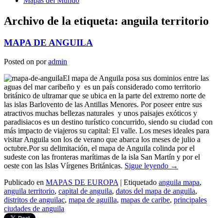
Mapas del Mundo
Archivo de la etiqueta:
anguila territorio
MAPA DE ANGUILA
Posted on
por
admin
El mapa de Anguila posa sus dominios entre las
aguas del mar caribeño y es un país considerado como territorio
británico de ultramar que se ubica en la parte del extremo norte de
las islas Barlovento de las Antillas Menores. Por poseer entre sus
atractivos muchas bellezas naturales y unos paisajes exóticos y
paradisiacos es un destino turístico concurrido, siendo su ciudad con
más impacto de viajeros su capital: El valle. Los meses ideales para
visitar Anguila son los de verano que abarca los meses de julio a
octubre.Por su delimitación, el mapa de Anguila colinda por el
sudeste con las fronteras marítimas de la isla San Martín y por el
oeste con las Islas Vírgenes Británicas.
Sigue leyendo
→
Publicado en
MAPAS DE EUROPA
|
Etiquetado
anguila mapa
,
anguila territorio
,
capital de anguila
,
datos del mapa de anguila
,
distritos de anguilac
,
mapa de aguilla
,
mapas de caribe
,
principales
ciudades de anguila