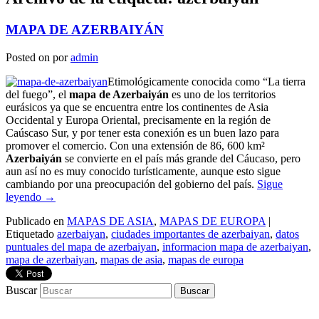
MAPA DE AZERBAIYÁN
Posted on
por
admin
Etimológicamente conocida como “La tierra
del fuego”, el
mapa de Azerbaiyán
es uno de los territorios
eurásicos ya que se encuentra entre los continentes de Asia
Occidental y Europa Oriental, precisamente en la región de
Caúscaso Sur, y por tener esta conexión es un buen lazo para
promover el comercio. Con una extensión de 86, 600 km²
Azerbaiyán
se convierte en el país más grande del Cáucaso, pero
aun así no es muy conocido turísticamente, aunque esto sigue
cambiando por una preocupación del gobierno del país.
Sigue
leyendo
→
Publicado en
MAPAS DE ASIA
,
MAPAS DE EUROPA
|
Etiquetado
azerbaiyan
,
ciudades importantes de azerbaiyan
,
datos
puntuales del mapa de azerbaiyan
,
informacion mapa de azerbaiyan
,
mapa de azerbaiyan
,
mapas de asia
,
mapas de europa
Buscar