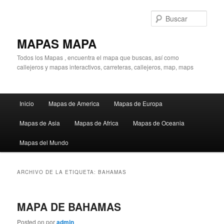
Ir
Ir
al
al
Busc
contenido
contenido
principal
secundario
MAPAS MAPA
Todos los Mapas , encuentra el mapa que buscas, así como
callejeros y mapas interactivos, carreteras, callejeros, map, maps
Menú
Inicio
Mapas de America
Mapas de Europa
principal
Mapas de Asia
Mapas de Africa
Mapas de Oceania
Mapas del Mundo
ARCHIVO DE LA ETIQUETA:
BAHAMAS
MAPA DE BAHAMAS
Posted on
por
admin