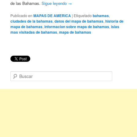
de las Bahamas.
Sigue leyendo
→
Publicado en
MAPAS DE AMERICA
|
Etiquetado
bahamas
,
ciudades de la bahamas
,
datos del mapa de bahamas
,
historia de
mapa de bahamas
,
informacion sobre mapa de bahamas
,
islas
mas visitadas de bahamas
,
mapa de bahamas
B
u
s
c
a
r