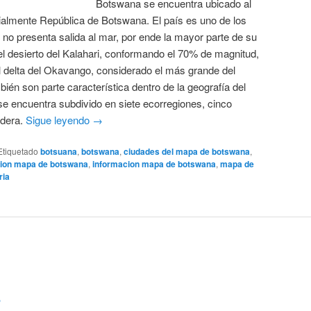
Botswana se encuentra ubicado al
cialmente República de Botswana. El país es uno de los
e no presenta salida al mar, por ende la mayor parte de su
el desierto del Kalahari, conformando el 70% de magnitud,
l delta del Okavango, considerado el más grande del
ién son parte característica dentro de la geografía del
 se encuentra subdivido en siete ecorregiones, cinco
adera.
Sigue leyendo
→
Etiquetado
botsuana
,
botswana
,
ciudades del mapa de botswana
,
cion mapa de botswana
,
informacion mapa de botswana
,
mapa de
ria
o