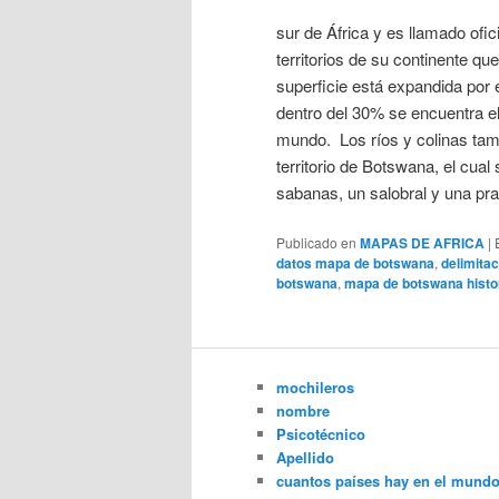
sur de África y es llamado ofi
territorios de su continente qu
superficie está expandida por 
dentro del 30% se encuentra e
mundo. Los ríos y colinas tamb
territorio de Botswana, el cual
sabanas, un salobral y una pr
Publicado en
MAPAS DE AFRICA
|
datos mapa de botswana
,
delimita
botswana
,
mapa de botswana histo
mochileros
nombre
Psicotécnico
Apellido
cuantos países hay en el mund