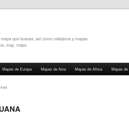
A
l mapa que buscas, así como callejeros y mapas
eros, map, maps
Mapas de Europa
Mapas de Asia
Mapas de Africa
Mapas de 
UANA
SUANA