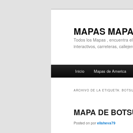
Ir
Ir
al
al
contenido
contenido
MAPAS MAP
principal
secundario
Todos los Mapas , encuentra e
interactivos, carreteras, callej
Menú
Inicio
Mapas de America
principal
ARCHIVO DE LA ETIQUETA:
BOTS
MAPA DE BOT
Posted on
por
elisheva79