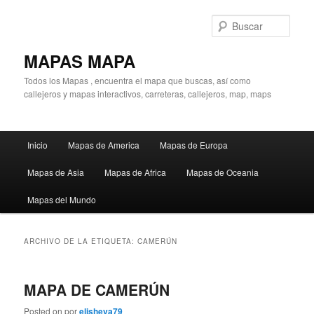
Ir
Ir
al
al
Busc
contenido
contenido
principal
secundario
MAPAS MAPA
Todos los Mapas , encuentra el mapa que buscas, así como
callejeros y mapas interactivos, carreteras, callejeros, map, maps
Menú
Inicio
Mapas de America
Mapas de Europa
principal
Mapas de Asia
Mapas de Africa
Mapas de Oceania
Mapas del Mundo
ARCHIVO DE LA ETIQUETA:
CAMERÚN
MAPA DE CAMERÚN
Posted on
por
elisheva79