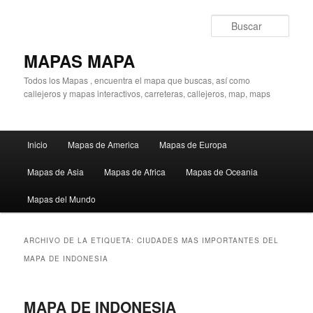
Ir
Ir
al
al
Busc
contenido
contenido
principal
secundario
MAPAS MAPA
Todos los Mapas , encuentra el mapa que buscas, así como
callejeros y mapas interactivos, carreteras, callejeros, map, maps
Menú
Inicio
Mapas de America
Mapas de Europa
principal
Mapas de Asia
Mapas de Africa
Mapas de Oceania
Mapas del Mundo
ARCHIVO DE LA ETIQUETA:
CIUDADES MAS IMPORTANTES DEL
MAPA DE INDONESIA
MAPA DE INDONESIA