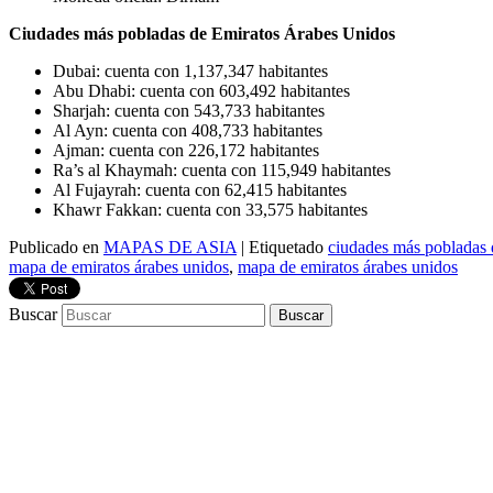
Ciudades más pobladas de Emiratos Árabes Unidos
Dubai: cuenta con 1,137,347 habitantes
Abu Dhabi: cuenta con 603,492 habitantes
Sharjah: cuenta con 543,733 habitantes
Al Ayn: cuenta con 408,733 habitantes
Ajman: cuenta con 226,172 habitantes
Ra’s al Khaymah: cuenta con 115,949 habitantes
Al Fujayrah: cuenta con 62,415 habitantes
Khawr Fakkan: cuenta con 33,575 habitantes
Publicado en
MAPAS DE ASIA
|
Etiquetado
ciudades más pobladas 
mapa de emiratos árabes unidos
,
mapa de emiratos árabes unidos
Buscar