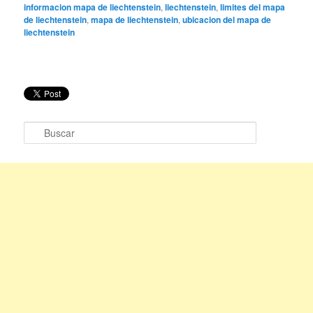
informacion mapa de liechtenstein
,
liechtenstein
,
limites del mapa
de liechtenstein
,
mapa de liechtenstein
,
ubicacion del mapa de
liechtenstein
B
u
s
c
a
r