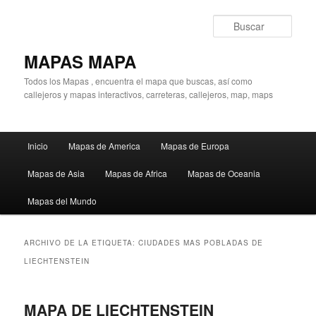
Ir
Ir
al
al
Busc
contenido
contenido
principal
secundario
MAPAS MAPA
Todos los Mapas , encuentra el mapa que buscas, así como
callejeros y mapas interactivos, carreteras, callejeros, map, maps
Menú
Inicio
Mapas de America
Mapas de Europa
principal
Mapas de Asia
Mapas de Africa
Mapas de Oceania
Mapas del Mundo
ARCHIVO DE LA ETIQUETA:
CIUDADES MAS POBLADAS DE
LIECHTENSTEIN
MAPA DE LIECHTENSTEIN