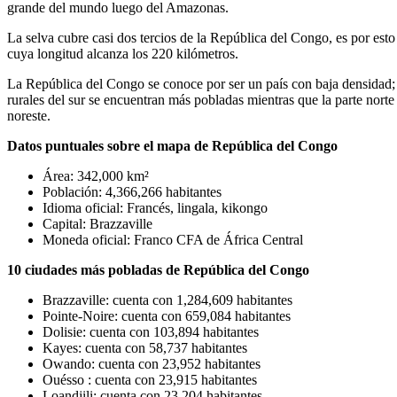
grande del mundo luego del Amazonas.
La selva cubre casi dos tercios de la República del Congo, es por esto
cuya longitud alcanza los 220 kilómetros.
La República del Congo se conoce por ser un país con baja densidad; 
rurales del sur se encuentran más pobladas mientras que la parte nor
noreste.
Datos puntuales sobre el mapa de República del Congo
Área: 342,000 km²
Población: 4,366,266 habitantes
Idioma oficial: Francés, lingala, kikongo
Capital: Brazzaville
Moneda oficial: Franco CFA de África Central
10 ciudades más pobladas de República del Congo
Brazzaville: cuenta con 1,284,609 habitantes
Pointe-Noire: cuenta con 659,084 habitantes
Dolisie: cuenta con 103,894 habitantes
Kayes: cuenta con 58,737 habitantes
Owando: cuenta con 23,952 habitantes
Ouésso : cuenta con 23,915 habitantes
Loandjili: cuenta con 23,204 habitantes