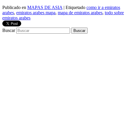
Publicado en
MAPAS DE ASIA
|
Etiquetado
como ir a emiratos
arabes
,
emiratos arabes mapa
,
mapa de emiratos arabes
,
todo sobre
emiratos arabes
Buscar