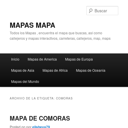
Ir
Ir
al
al
Busc
contenido
contenido
principal
secundario
MAPAS MAPA
Todos los Mapas , encuentra el mapa que buscas, así como
callejeros y mapas interactivos, carreteras, callejeros, map, maps
Menú
Inicio
Mapas de America
Mapas de Europa
principal
Mapas de Asia
Mapas de Africa
Mapas de Oceania
Mapas del Mundo
ARCHIVO DE LA ETIQUETA:
COMORAS
MAPA DE COMORAS
Posted on
por
elisheva79