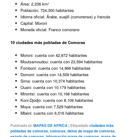
Área: 2,236 km²
Población: 724,300 habitantes
Idioma oficial: Árabe, suajili (comorense) y francés
Capital: Moroni
Moneda oficial: Franco comorano
10 ciudades más pobladas de Comoras
Moroni: cuenta con 42,872 habitantes
Moutsamoudou: cuenta con 23,594 habitantes
Fomboni: cuenta con 14,966 habitantes
Domoni: cuenta con 14,509 habitantes
Sima: cuenta con 10,374 habitantes
Ouani: cuenta con 10,179 habitantes
Mirontsi: cuenta con 10,168 habitantes
Koni-Djodjo: cuenta con 8,109 habitantes
Moya: cuenta con 7,529 habitantes
Mbéni: cuenta con 6,516 habitantes
Publicado en
MAPAS DE AFRICA
|
Etiquetado
ciudades más
pobladas de comoras
,
comoras
,
datos de mapa de comoras
,
estado de comoras
,
información mapa de comoras
,
mapa de