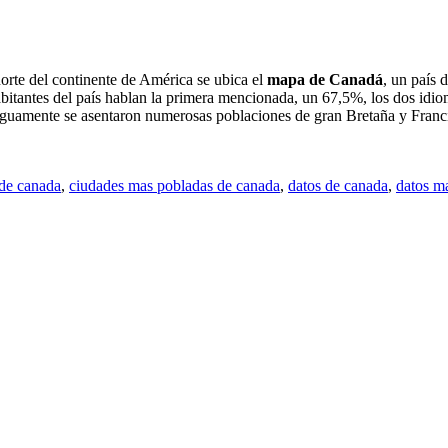
orte del continente de América se ubica el
mapa de Canadá
, un país 
habitantes del país hablan la primera mencionada, un 67,5%, los dos id
iguamente se asentaron numerosas poblaciones de gran Bretaña y Francia 
de canada
,
ciudades mas pobladas de canada
,
datos de canada
,
datos m