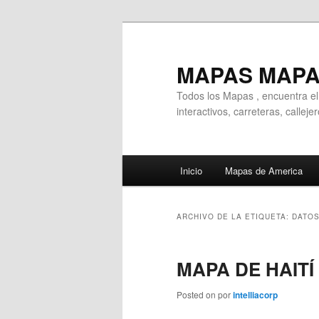
Ir
Ir
al
al
contenido
contenido
MAPAS MAP
principal
secundario
Todos los Mapas , encuentra e
interactivos, carreteras, callej
Menú
Inicio
Mapas de America
principal
ARCHIVO DE LA ETIQUETA:
DATOS
MAPA DE HAITÍ
Posted on
por
intelliacorp