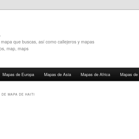
A
l mapa que buscas, así como callejeros y mapas
eros, map, maps
Mapas de Europa
Mapas de Asia
Mapas de Africa
Mapas de 
 DE MAPA DE HAITI