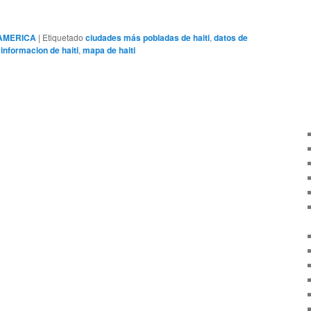
AMERICA
|
Etiquetado
ciudades más pobladas de haiti
,
datos de
,
informacion de haiti
,
mapa de haiti