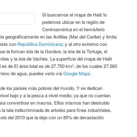
Si buscamos el mapa de Haití lo
podemos ubicar en la región de
Centroamérica en el hemisferio
sta geográficamente en las Antillas (Mar del Caribe) y limita
 este con
República Dominicana
; y al otro extremo con
ue la forman isla de la Gonâve, la isla de la Tortuga, el
ites y la isla de Vaches. La superficie del mapa de Haití
l es de El área total es de 27.750 km², de los cuales 27.560
erreno de agua, puedes verlo vía
Google Maps
.
de los países más pobres del mundo. Y se dedican
nivel bajo y a la pesca a nivel medio; ya que no cuentan
ara convertirse en macros. Ellos mismos han destruido
 la tala indiscriminada de arboles para fines industriales.
moto del 2010 que la dejo con un 85% de devastación