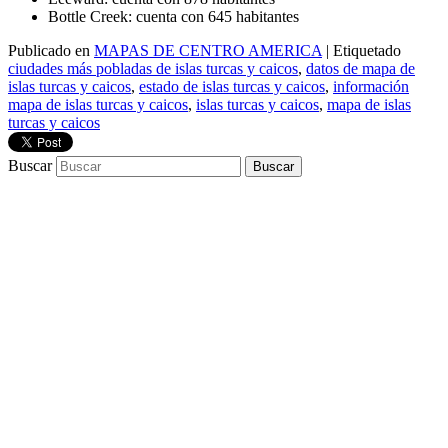
Bottle Creek: cuenta con 645 habitantes
Publicado en
MAPAS DE CENTRO AMERICA
|
Etiquetado
ciudades más pobladas de islas turcas y caicos
,
datos de mapa de
islas turcas y caicos
,
estado de islas turcas y caicos
,
información
mapa de islas turcas y caicos
,
islas turcas y caicos
,
mapa de islas
turcas y caicos
Buscar