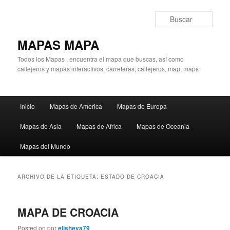
Ir
Ir
al
al
Busc
contenido
contenido
principal
secundario
MAPAS MAPA
Todos los Mapas , encuentra el mapa que buscas, así como
callejeros y mapas interactivos, carreteras, callejeros, map, maps
Menú
Inicio
Mapas de America
Mapas de Europa
principal
Mapas de Asia
Mapas de Africa
Mapas de Oceania
Mapas del Mundo
ARCHIVO DE LA ETIQUETA:
ESTADO DE CROACIA
MAPA DE CROACIA
Posted on
por
elisheva79