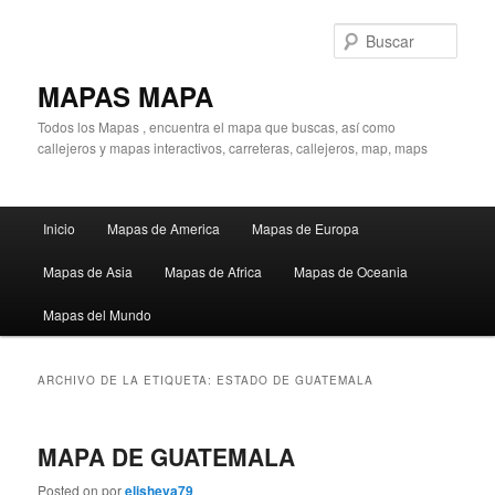
Ir
Ir
al
al
Busc
contenido
contenido
principal
secundario
MAPAS MAPA
Todos los Mapas , encuentra el mapa que buscas, así como
callejeros y mapas interactivos, carreteras, callejeros, map, maps
Menú
Inicio
Mapas de America
Mapas de Europa
principal
Mapas de Asia
Mapas de Africa
Mapas de Oceania
Mapas del Mundo
ARCHIVO DE LA ETIQUETA:
ESTADO DE GUATEMALA
MAPA DE GUATEMALA
Posted on
por
elisheva79