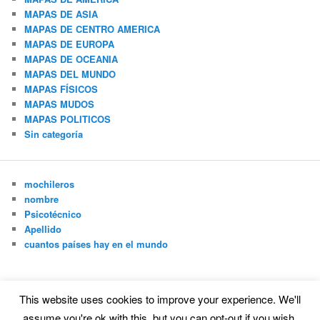
MAPAS DE ASIA
MAPAS DE CENTRO AMERICA
MAPAS DE EUROPA
MAPAS DE OCEANIA
MAPAS DEL MUNDO
MAPAS FÍSICOS
MAPAS MUDOS
MAPAS POLITICOS
Sin categoría
mochileros
nombre
Psicotécnico
Apellido
cuantos países hay en el mundo
This website uses cookies to improve your experience. We'll
Funciona gracias a WordPress
assume you're ok with this, but you can opt-out if you wish.