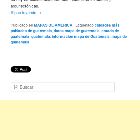
arquitectónicas.
Sigue leyendo
→
Publicado en
MAPAS DE AMERICA
|
Etiquetado
ciudades más
pobladas de guatemala
,
datos mapa de guatemala
,
estado de
guatemala
,
guatemala
,
información mapa de Guatemala
,
mapa de
guatemala
B
u
s
c
a
r