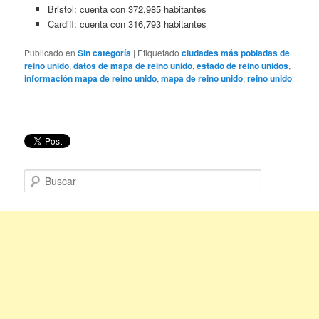
Bristol: cuenta con 372,985 habitantes
Cardiff: cuenta con 316,793 habitantes
Publicado en
Sin categoría
|
Etiquetado
ciudades más pobladas de
reino unido
,
datos de mapa de reino unido
,
estado de reino unidos
,
información mapa de reino unido
,
mapa de reino unido
,
reino unido
B
u
s
c
a
r