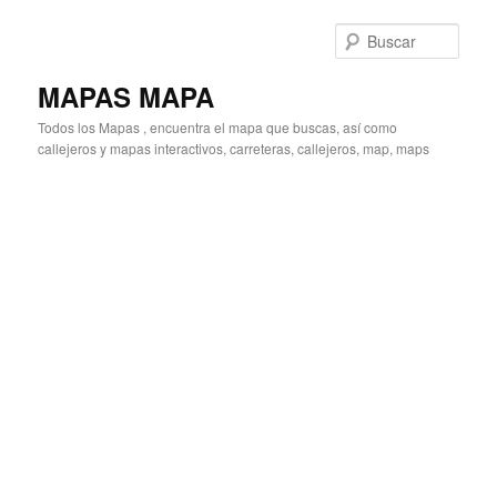
Ir
Ir
al
al
Busc
contenido
contenido
principal
secundario
MAPAS MAPA
Todos los Mapas , encuentra el mapa que buscas, así como
callejeros y mapas interactivos, carreteras, callejeros, map, maps