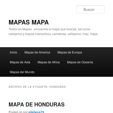
Ir
Ir
al
al
Busc
contenido
contenido
principal
secundario
MAPAS MAPA
Todos los Mapas , encuentra el mapa que buscas, así como
callejeros y mapas interactivos, carreteras, callejeros, map, maps
Menú
Inicio
Mapas de America
Mapas de Europa
principal
Mapas de Asia
Mapas de Africa
Mapas de Oceania
Mapas del Mundo
ARCHIVO DE LA ETIQUETA:
HONDURAS
MAPA DE HONDURAS
Posted on
por
elisheva79