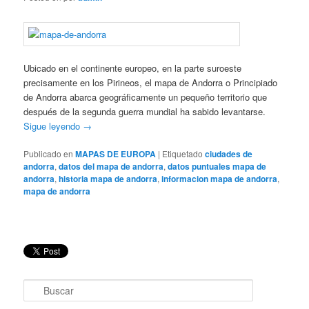
Ubicado en el continente europeo, en la parte suroeste
precisamente en los Pirineos, el mapa de Andorra o Principiado
de Andorra abarca geográficamente un pequeño territorio que
después de la segunda guerra mundial ha sabido levantarse.
Sigue leyendo
→
Publicado en
MAPAS DE EUROPA
|
Etiquetado
ciudades de
andorra
,
datos del mapa de andorra
,
datos puntuales mapa de
andorra
,
historia mapa de andorra
,
informacion mapa de andorra
,
mapa de andorra
B
u