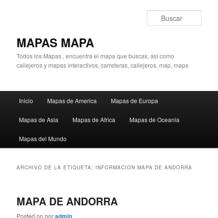
Ir
Ir
al
al
Busc
contenido
contenido
principal
secundario
MAPAS MAPA
Todos los Mapas , encuentra el mapa que buscas, así como
callejeros y mapas interactivos, carreteras, callejeros, map, maps
Menú
Inicio
Mapas de America
Mapas de Europa
principal
Mapas de Asia
Mapas de Africa
Mapas de Oceania
Mapas del Mundo
ARCHIVO DE LA ETIQUETA:
INFORMACION MAPA DE ANDORRA
MAPA DE ANDORRA
Posted on
por
admin