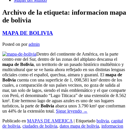
Mapas del Mundo
Archivo de la etiqueta:
informacion mapa
de bolivia
MAPA DE BOLIVIA
Posted on
por
admin
Dentro del continente de América, en la parte
centro este del Sur, dentro de las zonas del altiplano descansa el
mapa de Bolivia
, un territorio de un pasado histórico multiétnico y
multicultural que se ve hasta ahora reflejado en sus distintas lenguas
oficiales como el español, quechua, aimara y guaraní. El
mapa de
Bolivia
cuenta con una superficie de 1, 098,581 km² dentro de los
cuales, a comparación de sus países vecinos, no goza de salida al
mar, tan solo de lagos, siendo el más emblemático y el que comparte
con Perú, el denominado “Lago Titicaca” de una extensión de 8.562
km². Este hermoso lago de aguas azules es uno de sus lugares
turísticos, la parte de
Bolivia
abarca unos 3.790 km² que conforman
un 44% de la extensión total.
Sigue leyendo
→
Publicado en
MAPAS DE AMERICA
|
Etiquetado
bolivia
,
capital
de bolivia
,
ciudades de bolivia
,
datos mapa de bolivia
,
informacion