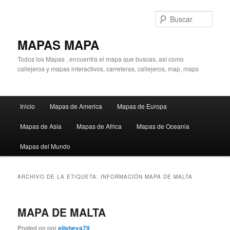
Ir
Ir
al
al
Busc
contenido
contenido
principal
secundario
MAPAS MAPA
Todos los Mapas , encuentra el mapa que buscas, así como
callejeros y mapas interactivos, carreteras, callejeros, map, maps
Menú
Inicio
Mapas de America
Mapas de Europa
principal
Mapas de Asia
Mapas de Africa
Mapas de Oceania
Mapas del Mundo
ARCHIVO DE LA ETIQUETA:
INFORMACIÓN MAPA DE MALTA
MAPA DE MALTA
Posted on
por
elisheva79