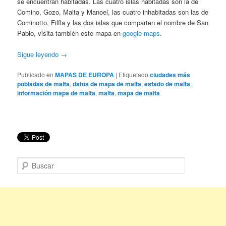
se encuentran habitadas. Las cuatro islas habitadas son la de
Comino, Gozo, Malta y Manoel, las cuatro inhabitadas son las de
Cominotto, Filfla y las dos islas que comparten el nombre de San
Pablo, visita también este mapa en
google maps
.
Sigue leyendo
→
Publicado en
MAPAS DE EUROPA
|
Etiquetado
ciudades más
pobladas de malta
,
datos de mapa de malta
,
estado de malta
,
información mapa de malta
,
malta
,
mapa de malta
B
u
s
c
a
r