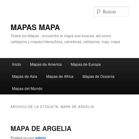
Ir
Ir
al
al
Busc
contenido
contenido
principal
secundario
MAPAS MAPA
Todos los Mapas , encuentra el mapa que buscas, así como
callejeros y mapas interactivos, carreteras, callejeros, map, maps
Menú
Inicio
Mapas de America
Mapas de Europa
principal
Mapas de Asia
Mapas de Africa
Mapas de Oceania
Mapas del Mundo
ARCHIVO DE LA ETIQUETA:
MAPA DE ARGELIA
MAPA DE ARGELIA
Posted on
por
admin