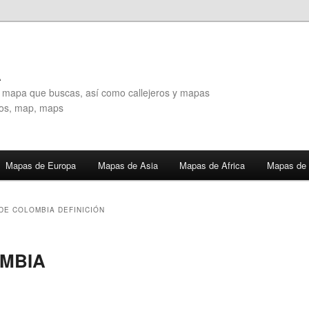
A
l mapa que buscas, así como callejeros y mapas
eros, map, maps
Mapas de Europa
Mapas de Asia
Mapas de Africa
Mapas de 
DE COLOMBIA DEFINICIÓN
MBIA