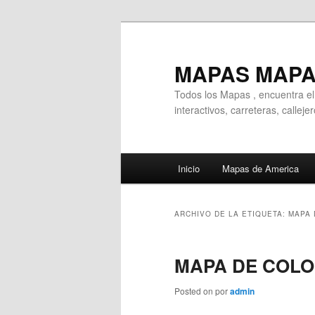
Ir
Ir
al
al
contenido
contenido
MAPAS MAP
principal
secundario
Todos los Mapas , encuentra e
interactivos, carreteras, callej
Menú
Inicio
Mapas de America
principal
ARCHIVO DE LA ETIQUETA:
MAPA 
MAPA DE COLO
Posted on
por
admin