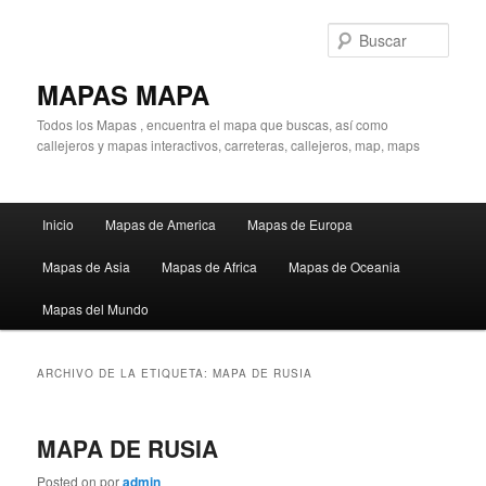
Ir
Ir
al
al
Busc
contenido
contenido
principal
secundario
MAPAS MAPA
Todos los Mapas , encuentra el mapa que buscas, así como
callejeros y mapas interactivos, carreteras, callejeros, map, maps
Menú
Inicio
Mapas de America
Mapas de Europa
principal
Mapas de Asia
Mapas de Africa
Mapas de Oceania
Mapas del Mundo
ARCHIVO DE LA ETIQUETA:
MAPA DE RUSIA
MAPA DE RUSIA
Posted on
por
admin