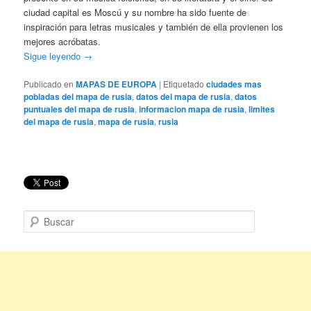
ciudad capital es Moscú y su nombre ha sido fuente de
inspiración para letras musicales y también de ella provienen los
mejores acróbatas.
Sigue leyendo
→
Publicado en
MAPAS DE EUROPA
|
Etiquetado
ciudades mas
pobladas del mapa de rusia
,
datos del mapa de rusia
,
datos
puntuales del mapa de rusia
,
informacion mapa de rusia
,
limites
del mapa de rusia
,
mapa de rusia
,
rusia
B
u
s
c
a
r