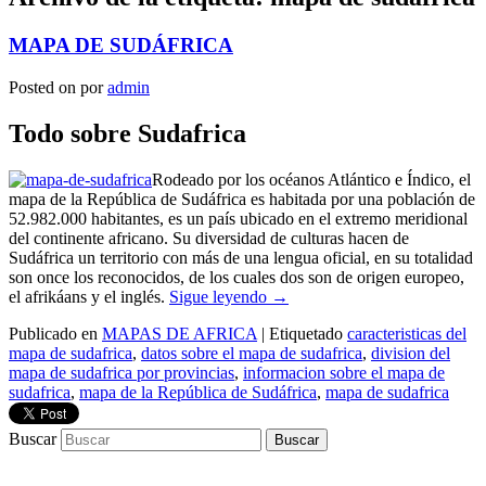
MAPA DE SUDÁFRICA
Posted on
por
admin
Todo sobre Sudafrica
Rodeado por los océanos Atlántico e Índico, el
mapa de la República de Sudáfrica es habitada por una población de
52.982.000 habitantes, es un país ubicado en el extremo meridional
del continente africano. Su diversidad de culturas hacen de
Sudáfrica un territorio con más de una lengua oficial, en su totalidad
son once los reconocidos, de los cuales dos son de origen europeo,
el afrikáans y el inglés.
Sigue leyendo
→
Publicado en
MAPAS DE AFRICA
|
Etiquetado
caracteristicas del
mapa de sudafrica
,
datos sobre el mapa de sudafrica
,
division del
mapa de sudafrica por provincias
,
informacion sobre el mapa de
sudafrica
,
mapa de la República de Sudáfrica
,
mapa de sudafrica
Buscar