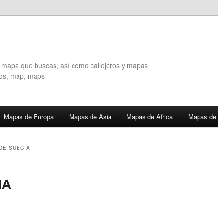
A
l mapa que buscas, así como callejeros y mapas
eros, map, maps
Mapas de Europa
Mapas de Asia
Mapas de Africa
Mapas de 
DE SUECIA
IA