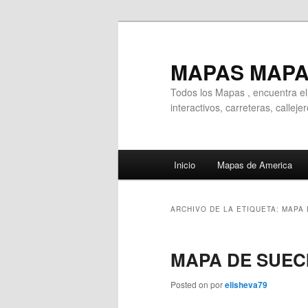
Ir
Ir
al
al
contenido
contenido
MAPAS MAP
principal
secundario
Todos los Mapas , encuentra e
interactivos, carreteras, callej
Menú
Inicio
Mapas de America
principal
ARCHIVO DE LA ETIQUETA:
MAPA 
MAPA DE SUEC
Posted on
por
elisheva79