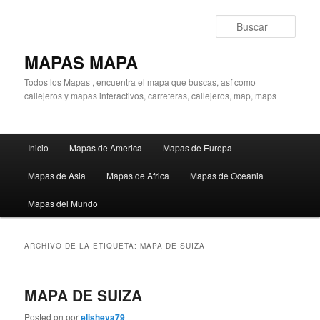
Ir
Ir
al
al
Busc
contenido
contenido
principal
secundario
MAPAS MAPA
Todos los Mapas , encuentra el mapa que buscas, así como
callejeros y mapas interactivos, carreteras, callejeros, map, maps
Menú
Inicio
Mapas de America
Mapas de Europa
principal
Mapas de Asia
Mapas de Africa
Mapas de Oceania
Mapas del Mundo
ARCHIVO DE LA ETIQUETA:
MAPA DE SUIZA
MAPA DE SUIZA
Posted on
por
elisheva79