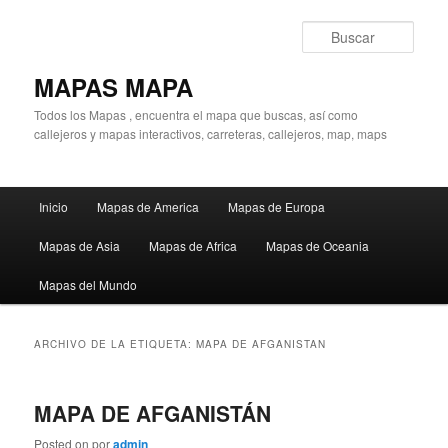
Ir
Ir
al
al
Busc
contenido
contenido
principal
secundario
MAPAS MAPA
Todos los Mapas , encuentra el mapa que buscas, así como
callejeros y mapas interactivos, carreteras, callejeros, map, maps
Menú
Inicio
Mapas de America
Mapas de Europa
principal
Mapas de Asia
Mapas de Africa
Mapas de Oceania
Mapas del Mundo
ARCHIVO DE LA ETIQUETA:
MAPA DE AFGANISTAN
MAPA DE AFGANISTÁN
Posted on
por
admin