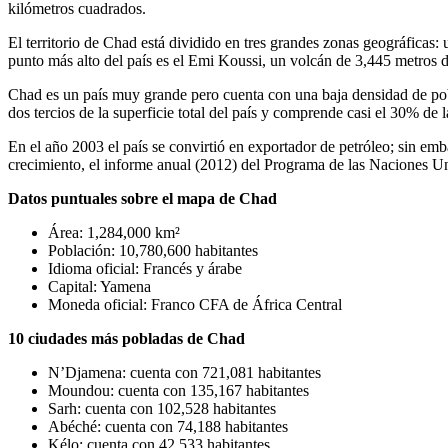
kilómetros cuadrados.
El territorio de Chad está dividido en tres grandes zonas geográficas:
punto más alto del país es el Emi Koussi, un volcán de 3,445 metros de
Chad es un país muy grande pero cuenta con una baja densidad de pobl
dos tercios de la superficie total del país y comprende casi el 30% de l
En el año 2003 el país se convirtió en exportador de petróleo; sin e
crecimiento, el informe anual (2012) del Programa de las Naciones Un
Datos puntuales sobre el mapa de Chad
Área: 1,284,000 km²
Población: 10,780,600 habitantes
Idioma oficial: Francés y árabe
Capital: Yamena
Moneda oficial: Franco CFA de África Central
10 ciudades más pobladas de Chad
N’Djamena: cuenta con 721,081 habitantes
Moundou: cuenta con 135,167 habitantes
Sarh: cuenta con 102,528 habitantes
Abéché: cuenta con 74,188 habitantes
Kélo: cuenta con 42,533 habitantes